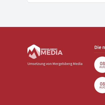
Die 
08
Umsetzung von
Mergelsberg Media
AU
08
AU